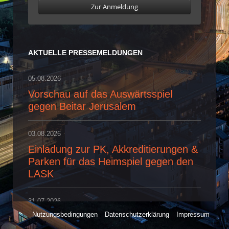
Zur Anmeldung
AKTUELLE PRESSEMELDUNGEN
05.08.2026
Vorschau auf das Auswärtsspiel
gegen Beitar Jerusalem
03.08.2026
Einladung zur PK, Akkreditierungen &
Parken für das Heimspiel gegen den
LASK
31.07.2026
Nutzungsbedingungen
Datenschutzerklärung
Impressum
Vorschau auf den Bundesliga-Auftakt