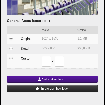
Generali-Arena innen
(. jpg )
Maße
Größe
Original
1024 x 1536
1,1 MB
Small
600 x 900
209,9 KB
Custom
x
Sofort downloaden
In die Lightbox legen