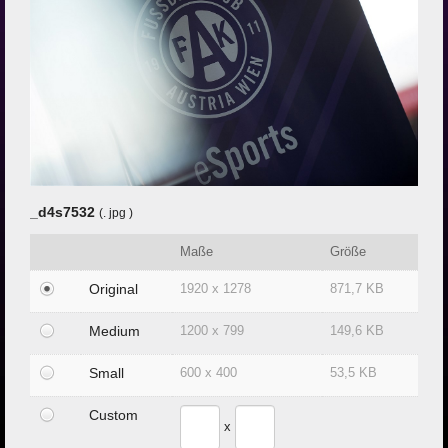
Zur Klub-Seite
_d4s7532
(. jpg )
Maße
Größe
Original
1920 x 1278
871,7 KB
Medium
1200 x 799
149,6 KB
Small
600 x 400
53,5 KB
Custom
x