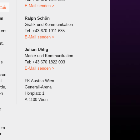
E-Mail senden >
xt
em
Ralph Schön
Grafik und Kommunikation
ert
Tel: +43 670 1911 635
E-Mail senden >
t.
Julian Uhlig
Marke und Kommunikation
ss
Tel: +43 670 1822 003
E-Mail senden >
aren
t
FK Austria Wien
rde,
Generali-Arena
en
Horrplatz 1
A-1100 Wien
g
dem
r