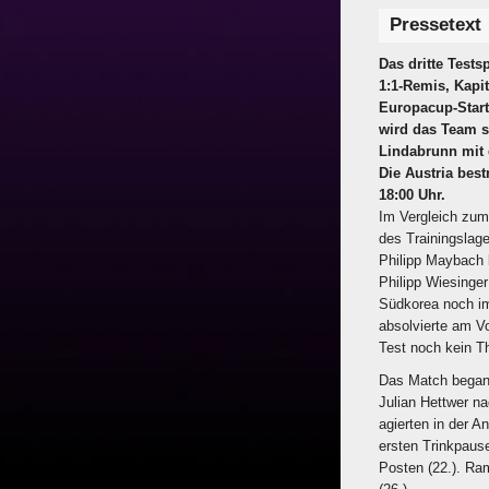
Pressetext
Das dritte Test
1:1-Remis, Kapit
Europacup-Start
wird das Team s
Lindabrunn mit 
Die Austria best
18:00 Uhr.
Im Vergleich zu
des Trainingslag
Philipp Maybach l
Philipp Wiesinge
Südkorea noch im
absolvierte am Vo
Test noch kein 
Das Match begann
Julian Hettwer n
agierten in der A
ersten Trinkpaus
Posten (22.). Ra