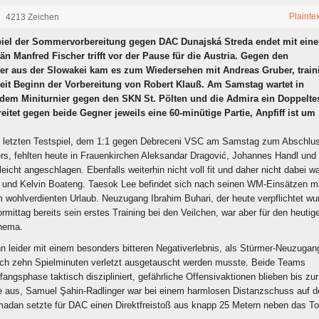
Plainte
4213 Zeichen
spiel der Sommervorbereitung gegen DAC Dunajská Streda endet mit ein
än Manfred Fischer trifft vor der Pause für die Austria. Gegen den
er aus der Slowakei kam es zum Wiedersehen mit Andreas Gruber, traini
eit Beginn der Vorbereitung von Robert Klauß. Am Samstag wartet in
dem Miniturnier gegen den SKN St. Pölten und die Admira ein Doppeltes
reitet gegen beide Gegner jeweils eine 60-minütige Partie, Anpfiff ist um
m letzten Testspiel, dem 1:1 gegen Debreceni VSC am Samstag zum Abschlu
ers, fehlten heute in Frauenkirchen Aleksandar Dragović, Johannes Handl und
eicht angeschlagen. Ebenfalls weiterhin nicht voll fit und daher nicht dabei w
r und Kelvin Boateng. Taesok Lee befindet sich nach seinen WM-Einsätzen mi
 wohlverdienten Urlaub. Neuzugang Ibrahim Buhari, der heute verpflichtet wu
rmittag bereits sein erstes Training bei den Veilchen, war aber für den heutig
Thema.
 leider mit einem besonders bitteren Negativerlebnis, als Stürmer-Neuzugan
ach zehn Spielminuten verletzt ausgetauscht werden musste. Beide Teams
nfangsphase taktisch diszipliniert, gefährliche Offensivaktionen blieben bis zur
e aus, Samuel Şahin-Radlinger war bei einem harmlosen Distanzschuss auf 
madan setzte für DAC einen Direktfreistoß aus knapp 25 Metern neben das To