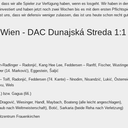
, dass wir alle Spieler zur Verfügung haben, wenn es losgeht. Wir haben in der
 investiert und haben jetzt noch zwei Wochen bis es mit dem ersten Pflichtspi
ist uns, dass wir defensiv weniger zulassen, das ist uns heute schon recht gu
 Wien - DAC Dunajská Streda 1:1
n-Radlinger – Radonjić, Kang Hee Lee, Feddersen – Ranftl, Fischer, Wustinge
r (14. Marković), Eggestein, Šaljić
– Toifl, Radonjić, Feddersen (74. Kante) – Nnodim, Nisandzić, Lukić, Österrei
ku, Wels
.) bzw. Gagua (66.)
Dragović, Wiesinger, Handl, Maybach, Boateng (alle leicht angeschlagen),
aub nach Weltmeisterschaft), Botić, Sarkaria (beide Reha nach Verletzung)
eitzentrum Frauenkirchen