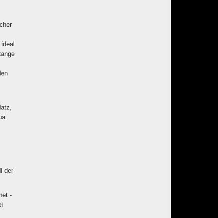
cher
 ideal
Stange
den
latz,
ua
l der
et -
ei