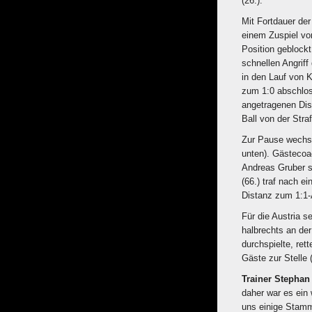
(26.).
Mit Fortdauer de
einem Zuspiel vo
Position geblockt
schnellen Angriff
in den Lauf von 
zum 1:0 abschlos
angetragenen Dis
Ball von der Stra
Zur Pause wechse
unten). Gästecoac
Andreas Gruber s
(66.) traf nach 
Distanz zum 1:1-
Für die Austria 
halbrechts an der
durchspielte, ret
Gäste zur Stelle (
Trainer Stepha
daher war es ein 
uns einige Stamm