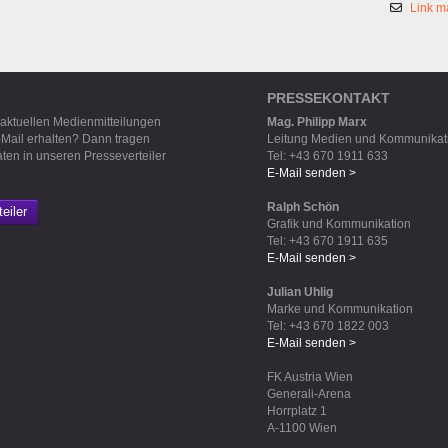
Link m
PRESSEKONTAKT
 aktuellen Medienmitteilungen
Mag. Philipp Marx
-Mail erhalten? Dann tragen
Leitung Medien und Kommunikat
aten in unseren Presseverteiler
Tel: +43 670 1911 633
E-Mail senden >
Ralph Schön
eiler
Grafik und Kommunikation
Tel: +43 670 1911 635
E-Mail senden >
Julian Uhlig
Marke und Kommunikation
Tel: +43 670 1822 003
E-Mail senden >
FK Austria Wien
Generali-Arena
Horrplatz 1
A-1100 Wien