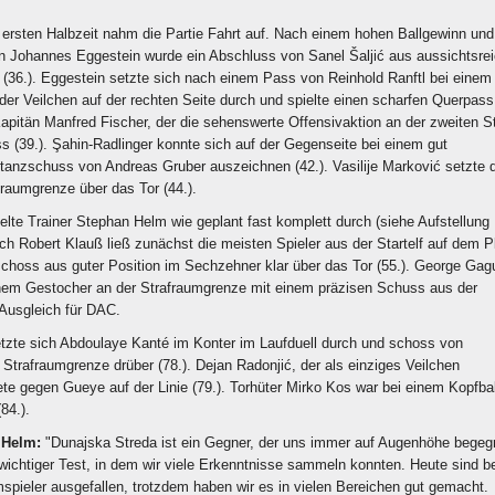
r ersten Halbzeit nahm die Partie Fahrt auf. Nach einem hohen Ballgewinn und
n Johannes Eggestein wurde ein Abschluss von Sanel Šaljić aus aussichtsrei
 (36.). Eggestein setzte sich nach einem Pass von Reinhold Ranftl bei einem
 der Veilchen auf der rechten Seite durch und spielte einen scharfen Querpass
Kapitän Manfred Fischer, der die sehenswerte Offensivaktion an der zweiten 
s (39.). Şahin-Radlinger konnte sich auf der Gegenseite bei einem gut
tanzschuss von Andreas Gruber auszeichnen (42.). Vasilije Marković setzte 
fraumgrenze über das Tor (44.).
lte Trainer Stephan Helm wie geplant fast komplett durch (siehe Aufstellung
h Robert Klauß ließ zunächst die meisten Spieler aus der Startelf auf dem P
choss aus guter Position im Sechzehner klar über das Tor (55.). George Gag
einem Gestocher an der Strafraumgrenze mit einem präzisen Schuss aus der
Ausgleich für DAC.
setzte sich Abdoulaye Kanté im Konter im Laufduell durch und schoss von
 Strafraumgrenze drüber (78.). Dejan Radonjić, der als einziges Veilchen
tete gegen Gueye auf der Linie (79.). Torhüter Mirko Kos war bei einem Kopfbal
84.).
n Helm:
"Dunajska Streda ist ein Gegner, der uns immer auf Augenhöhe begegn
wichtiger Test, in dem wir viele Erkenntnisse sammeln konnten. Heute sind b
spieler ausgefallen, trotzdem haben wir es in vielen Bereichen gut gemacht.