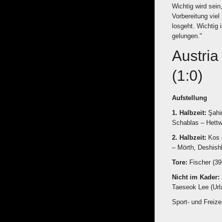
Wichtig wird sein
Vorbereitung viel
losgeht. Wichtig 
gelungen."
Austria
(1:0)
Aufstellung
1. Halbzeit:
Şahi
Schablas – Hettwe
2. Halbzeit:
Kos 
– Mörth, Deshish
Tore:
Fischer (39
Nicht im Kader:
Taeseok Lee (Url
Sport- und Freiz