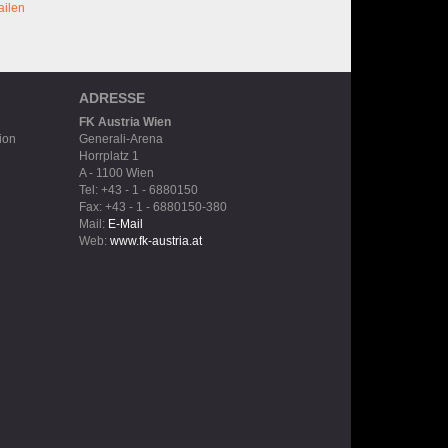
ailen
ADRESSE
FK Austria Wien
ion
Generali-Arena
Horrplatz 1
A - 1100 Wien
Tel: +43 - 1 - 6880150
Fax: +43 - 1 - 6880150-380
Mail:
E-Mail
Web:
www.fk-austria.at