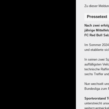
Zu dieser Meldun
Pressetext
Nach zwei erfolg
jährige Mittelf
FC Red Bull Sal
Im Sommer 2024 w
und etablierte s
In seinen zwei Sp
auffälligsten Vei
technische Raffi
sechs Treffer und
Nun wechselt uns
Bundesliga zum F
Sportvorstand 
unterstreicht uns
weiterzuentwickel