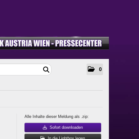
0
Alle Inhalte dieser Meldung als .zip:
Sofort downloaden
In die Lightbox legen