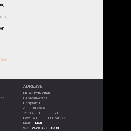
ür,
lität
len
ailen
ADRESSE
FK Austria Wien
ion
Generali-Arena
Horrplatz 1
A - 1100 Wien
Tel: +43 - 1 - 6880150
Fax: +43 - 1 - 6880150-380
Mail:
E-Mail
Web:
www.fk-austria.at