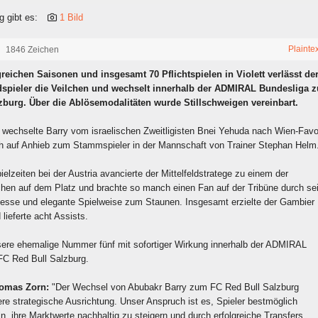
g gibt es:
1 Bild
Plainte
1846 Zeichen
reichen Saisonen und insgesamt 70 Pflichtspielen in Violett verlässt der
eldspieler die Veilchen und wechselt innerhalb der ADMIRAL Bundesliga 
zburg. Über die Ablösemodalitäten wurde Stillschweigen vereinbart.
echselte Barry vom israelischen Zweitligisten Bnei Yehuda nach Wien-Favo
ich auf Anhieb zum Stammspieler in der Mannschaft von Trainer Stephan Helm
ielzeiten bei der Austria avancierte der Mittelfeldstratege zu einem der
lchen auf dem Platz und brachte so manch einen Fan auf der Tribüne durch se
nesse und elegante Spielweise zum Staunen. Insgesamt erzielte der Gambier
 lieferte acht Assists.
ere ehemalige Nummer fünf mit sofortiger Wirkung innerhalb der ADMIRAL
C Red Bull Salzburg.
Tomas Zorn:
"Der Wechsel von Abubakr Barry zum FC Red Bull Salzburg
ere strategische Ausrichtung. Unser Anspruch ist es, Spieler bestmöglich
n, ihre Marktwerte nachhaltig zu steigern und durch erfolgreiche Transfers