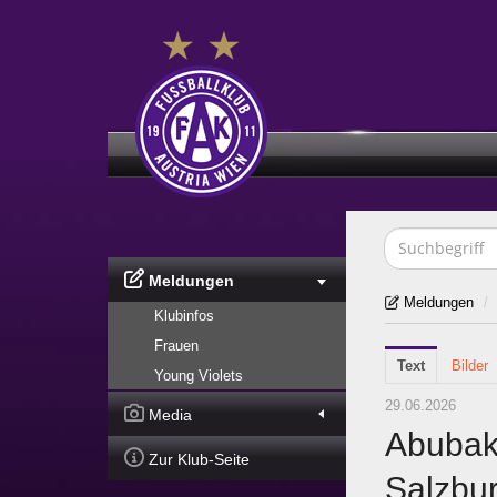
Meldungen
Meldungen
/
Klubinfos
Frauen
Text
Bilder
Young Violets
29.06.2026
Media
Abubakr
Zur Klub-Seite
Salzbu