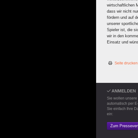
wirtschaftlichen 
dass wir nicht nu
fördern und auf d
unserer sportliche
Spieler ist, die 
wir in den komme
Einsatz und wüns
Seite drucken
ANMELDEN
Sie wollen unsere
automatisch per E
Sie einfach Ihre D
ein:
Zum Pressevert