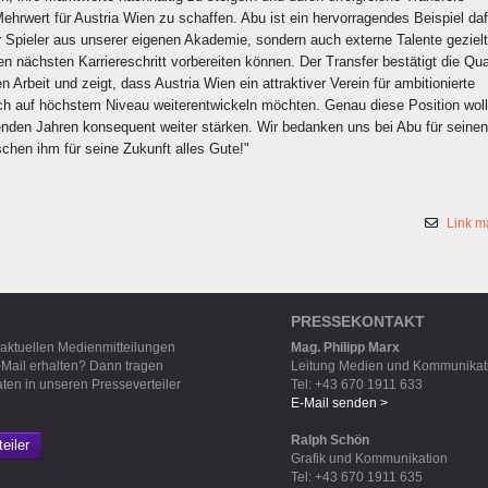
Mehrwert für Austria Wien zu schaffen. Abu ist ein hervorragendes Beispiel daf
r Spieler aus unserer eigenen Akademie, sondern auch externe Talente gezielt
en nächsten Karriereschritt vorbereiten können. Der Transfer bestätigt die Qua
n Arbeit und zeigt, dass Austria Wien ein attraktiver Verein für ambitionierte
sich auf höchstem Niveau weiterentwickeln möchten. Genau diese Position wol
nden Jahren konsequent weiter stärken. Wir bedanken uns bei Abu für seinen
chen ihm für seine Zukunft alles Gute!"
Link m
PRESSEKONTAKT
 aktuellen Medienmitteilungen
Mag. Philipp Marx
-Mail erhalten? Dann tragen
Leitung Medien und Kommunikat
aten in unseren Presseverteiler
Tel: +43 670 1911 633
E-Mail senden >
Ralph Schön
eiler
Grafik und Kommunikation
Tel: +43 670 1911 635