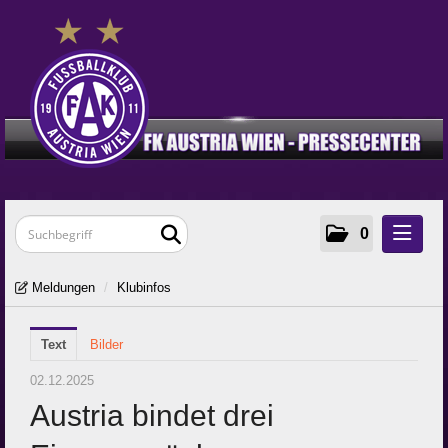
0
Meldungen
Meldungen
/
Klubinfos
Klubinfos
Text
Frauen
Bilder
Young Violets
02.12.2025
Austria bindet drei
Media
Zur Klub-Seite