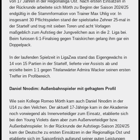
von 17 Jahren in der Regionalliga Ost. Nach ersten Einsätzen in
der Rückrunde arbeitete sich Mörth zu Beginn der Saison 2024/25
endgültig in die Stammformation von Trainer Max Uhlig vor. In
insgesamt 30 Pflichtspielen stand der spielstarke Zehner 25-mal in
der Startelf und trug mit sieben Toren und acht Vorlagen
maßgeblich zum Aufstieg der Jungveilchen aus in die 2. Liga bei.
Beim furiosen 6:1-Finalsieg gegen Traiskirchen gelang ihm gar ein
Doppelpack.
In der laufenden Spielzeit in LigaZwa stand das Eigengewächs in
14 von 15 Partien in der Startelf, lieferte vier Assists ab und
erzielte beim 1:1 gegen Titelanwärter Admira Wacker seinen ersten
Treffer im Profibereich.
Daniel Nnodim: Außenbahnspieler mit gefragtem Profil
Wie sein Kollege Romeo Mörth kam auch Daniel Nnodim in der
U14 zu den Veilchen. Der aktuell 17-Jährige kam in der Akademie
noch vorwiegend als Innenverteidiger zum Einsatz, etablierte sich
bei den Young Violets dann aber zum Außenverteidiger bzw.
Außenbahnspieler. In der Rückrunde der Aufstiegs-Saison 2024/25
kam der Deutsche zu ersten Einsätzen in der Regionalliga Ost und
etablierte sich im Saisonfinish aufgrund seiner guten Leistungen