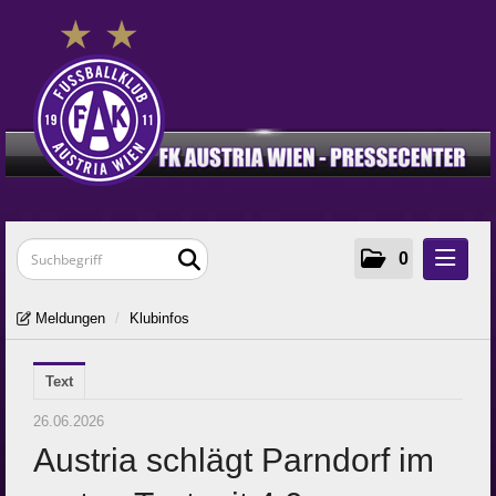
0
Meldungen
Meldungen
/
Klubinfos
Klubinfos
Text
Frauen
Young Violets
26.06.2026
Austria schlägt Parndorf im
Media
Zur Klub-Seite