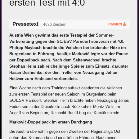
ersten Test mit 4:0
Pressetext
Plaintext
4036 Zeichen
Austria Wien gewinnt das erste Testspiel der Sommer-
Vorbereitung gegen den SC/ESV Parndorf souverän mit 4:0.
Philipp Maybach brachte die Veilchen bei brütender Hitze im
Burgenland in Führung, Vasilije Marković legte vor der Pause
per Doppelpack nach. Nach dem Seitenwechsel brachte
Stephan Helm zahlreiche junge Spieler zum Einsatz, darunter
Hasan Deshishku, der den Treffer von Neuzugang Julian
Hettwer zum Endstand vorbereitete.
Eine Woche nach dem Trainingsauftakt gastierten die Veilchen
zum ersten Testspiel der neuen Saison im Burgenland beim
SC/ESV Parndorf. Stephan Helm brachte neben Neuzugang Jonas
Feddersen in der Dreierkette auch Rückkehrer Moritz Wels im
Angriff von Beginn an, Reinhold Ranftl trug die Kapitänsbinde.
Marković-Doppelpack im ersten Durchgang
Die Austria übernahm gegen den Zweiten der Regionalliga Ost
sofort das Kommando und ging früh in Führung: Nach einem