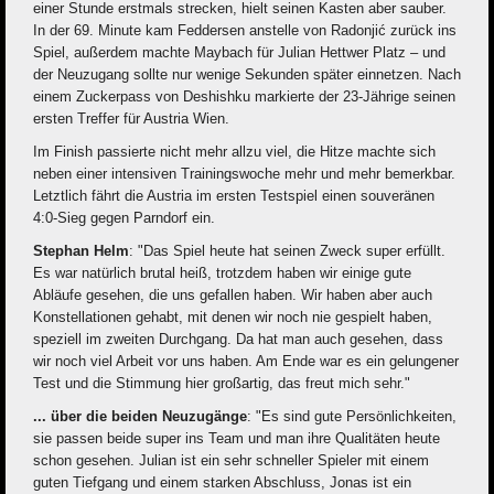
einer Stunde erstmals strecken, hielt seinen Kasten aber sauber.
In der 69. Minute kam Feddersen anstelle von Radonjić zurück ins
Spiel, außerdem machte Maybach für Julian Hettwer Platz – und
der Neuzugang sollte nur wenige Sekunden später einnetzen. Nach
einem Zuckerpass von Deshishku markierte der 23-Jährige seinen
ersten Treffer für Austria Wien.
Im Finish passierte nicht mehr allzu viel, die Hitze machte sich
neben einer intensiven Trainingswoche mehr und mehr bemerkbar.
Letztlich fährt die Austria im ersten Testspiel einen souveränen
4:0-Sieg gegen Parndorf ein.
Stephan Helm
: "Das Spiel heute hat seinen Zweck super erfüllt.
Es war natürlich brutal heiß, trotzdem haben wir einige gute
Abläufe gesehen, die uns gefallen haben. Wir haben aber auch
Konstellationen gehabt, mit denen wir noch nie gespielt haben,
speziell im zweiten Durchgang. Da hat man auch gesehen, dass
wir noch viel Arbeit vor uns haben. Am Ende war es ein gelungener
Test und die Stimmung hier großartig, das freut mich sehr."
... über die beiden Neuzugänge
: "Es sind gute Persönlichkeiten,
sie passen beide super ins Team und man ihre Qualitäten heute
schon gesehen. Julian ist ein sehr schneller Spieler mit einem
guten Tiefgang und einem starken Abschluss, Jonas ist ein