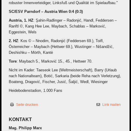
robuster Innenverteidiger, Linksfuß und Qualität im Spielaufbau."
SC/ESV Parndorf – Austria Wien 0:4 (0:3)
Austria, 1. HZ
: Şahin-Radlinger – Radonjić, Handl, Feddersen –
Ranftl ©, Kang Hee Lee, Maybach, Schablas – Marković,
Eggestein, Wels
2. HZ
: Kos © – Nnodim, Radonjić (Feddersen 69.), Toifl,
Österreicher – Maybach (Hettwer 69.), Wustinger – Nišandžić,
Deshishku – Mörth, Kantè
Tore
: Maybach 5., Marković 15., 45., Hettwer 70.
Nicht im Kader: Taeseok Lee (Weltmeisterschaft), Barry (Urlaub
nach Nationalteam), Botić, Sarkaria (beide Reha nach Verletzung),
Boateng, Dragović, Fischer, Jusić, Šaljić, Wedl, Wiesinger
Heidebodenstadion, 1.000 Fans
Seite drucken
Link mailen
KONTAKT
Mag. Philipp Marx