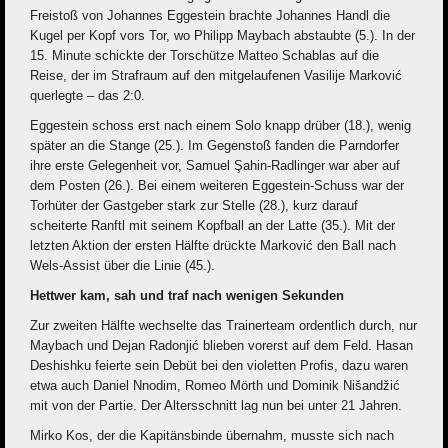
Freistoß von Johannes Eggestein brachte Johannes Handl die
Kugel per Kopf vors Tor, wo Philipp Maybach abstaubte (5.). In der
15. Minute schickte der Torschütze Matteo Schablas auf die
Reise, der im Strafraum auf den mitgelaufenen Vasilije Marković
querlegte – das 2:0.
Eggestein schoss erst nach einem Solo knapp drüber (18.), wenig
später an die Stange (25.). Im Gegenstoß fanden die Parndorfer
ihre erste Gelegenheit vor, Samuel Şahin-Radlinger war aber auf
dem Posten (26.). Bei einem weiteren Eggestein-Schuss war der
Torhüter der Gastgeber stark zur Stelle (28.), kurz darauf
scheiterte Ranftl mit seinem Kopfball an der Latte (35.). Mit der
letzten Aktion der ersten Hälfte drückte Marković den Ball nach
Wels-Assist über die Linie (45.).
Hettwer kam, sah und traf nach wenigen Sekunden
Zur zweiten Hälfte wechselte das Trainerteam ordentlich durch, nur
Maybach und Dejan Radonjić blieben vorerst auf dem Feld. Hasan
Deshishku feierte sein Debüt bei den violetten Profis, dazu waren
etwa auch Daniel Nnodim, Romeo Mörth und Dominik Nišandžić
mit von der Partie. Der Altersschnitt lag nun bei unter 21 Jahren.
Mirko Kos, der die Kapitänsbinde übernahm, musste sich nach