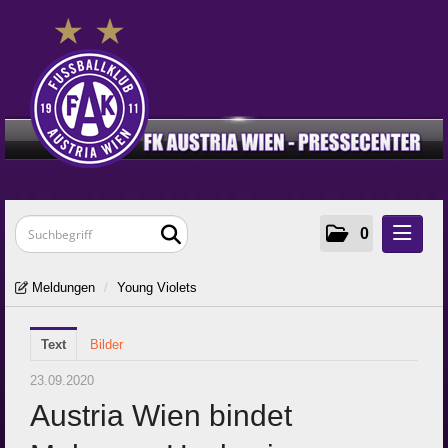
0
Meldungen
Meldungen
/
Young Violets
Klubinfos
Text
Frauen
Bilder
Young Violets
23.09.2020
Austria Wien bindet
Media
Zur Klub-Seite