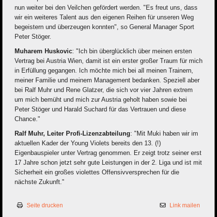
nun weiter bei den Veilchen gefördert werden. "Es freut uns, dass
wir ein weiteres Talent aus den eigenen Reihen für unseren Weg
begeistern und überzeugen konnten", so General Manager Sport
Peter Stöger.
Muharem Huskovic
: "Ich bin überglücklich über meinen ersten
Vertrag bei Austria Wien, damit ist ein erster großer Traum für mich
in Erfüllung gegangen. Ich möchte mich bei all meinen Trainern,
meiner Familie und meinem Management bedanken. Speziell aber
bei Ralf Muhr und Rene Glatzer, die sich vor vier Jahren extrem
um mich bemüht und mich zur Austria geholt haben sowie bei
Peter Stöger und Harald Suchard für das Vertrauen und diese
Chance."
Ralf Muhr, Leiter Profi-Lizenzabteilung
: "Mit Muki haben wir im
aktuellen Kader der Young Violets bereits den 13. (!)
Eigenbauspieler unter Vertrag genommen. Er zeigt trotz seiner erst
17 Jahre schon jetzt sehr gute Leistungen in der 2. Liga und ist mit
Sicherheit ein großes violettes Offensivversprechen für die
nächste Zukunft."
Seite drucken
Link mailen