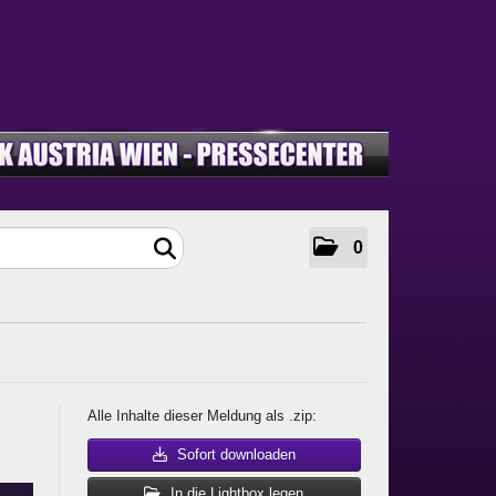
0
Alle Inhalte dieser Meldung als .zip:
Sofort downloaden
In die Lightbox legen