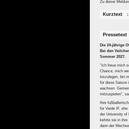
Zu dieser Meldun
Kurztext
1
Pressetext
Die 24-jährige 
Bei den Veilche
Sommer 2027.
"Ich freue mich s
Chance, mich wei
loszulegen, bin 
für diese Saison 
wachsen. Gemeins
mitzuspielen", s
Ihre fußballerisc
für Varde IF, ehe
der University of
kehrte sie in ihr
dann der Wechsel