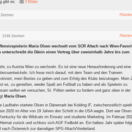
g gibt es:
3 Bilder
Plainte
 Zeichen
Plainte
2246 Zeichen
Offensivspielerin Maria Olsen wechselt vom SCR Altach nach Wien-Favori
n unterschreibt die Dänin einen Vertrag über zweieinhalb Jahre bis zum
ehr, zu Austria Wien zu wechseln. Es ist eine neue Herausforderung und eine
terzuentwickeln. Ich freue mich darauf, mit dem Team und den Trainern
motiviert, mein Bestes zu geben und zum Erfolg des Klubs beizutragen. Mein Z
ist es, zu genießen, wieder Spaß am Fußball zu haben und als Spielerin zu
am wollen wir versuchen, St. Pölten weiter zu fordern und ganz oben in der 
agt
Maria Olsen
.
he Laufbahn startete Olsen in Dänemark bei Kolding IF, zwischenzeitlich spielt
 sie 2020 im Alter von 19 Jahren den Schritt in die USA wagte. Dort war Olsen
 Kentucky für die Wildcats im Einsatz und studierte Marketing. Im Februar 20
e Heimat zurück und schloss sich AGF Fodbold an. Ein halbes Jahr später folg
 nach Österreich zur damaligen SPG Altach/Vorderland.