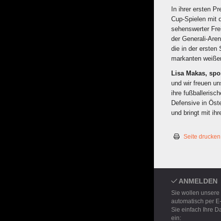
In ihrer ersten P
Cup-Spielen mit d
sehenswerter Frei
der Generali-Aren
die in der ersten 
markanten weißen
Lisa Makas, spor
und wir freuen un
ihre fußballerisc
Defensive in Öste
und bringt mit ih
Seite drucken
ANMELDEN
Sie wollen unsere
automatisch per E
Sie einfach Ihre D
ein: