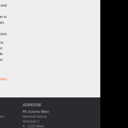
 und
n in
en,
ists.
uns
en
de
er
ailen
ADRESSE
FK Austria Wien
ion
Generali-Arena
Horrplatz 1
A - 1100 Wien