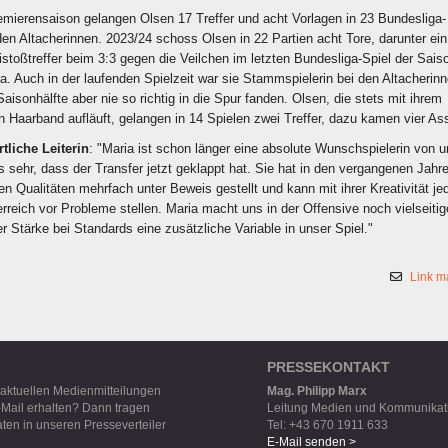
remierensaison gelangen Olsen 17 Treffer und acht Vorlagen in 23 Bundesliga-
en Altacherinnen. 2023/24 schoss Olsen in 22 Partien acht Tore, darunter ein
stoßtreffer beim 3:3 gegen die Veilchen im letzten Bundesliga-Spiel der Saiso
a. Auch in der laufenden Spielzeit war sie Stammspielerin bei den Altacherinn
Saisonhälfte aber nie so richtig in die Spur fanden. Olsen, die stets mit ihrem
 Haarband aufläuft, gelangen in 14 Spielen zwei Treffer, dazu kamen vier Ass
tliche Leiterin
: "Maria ist schon länger eine absolute Wunschspielerin von 
s sehr, dass der Transfer jetzt geklappt hat. Sie hat in den vergangenen Jahr
hen Qualitäten mehrfach unter Beweis gestellt und kann mit ihrer Kreativität je
rreich vor Probleme stellen. Maria macht uns in der Offensive noch vielseitig
rer Stärke bei Standards eine zusätzliche Variable in unser Spiel."
Link m
PRESSEKONTAKT
 aktuellen Medienmitteilungen
Mag. Philipp Marx
-Mail erhalten? Dann tragen
Leitung Medien und Kommunikat
aten in unseren Presseverteiler
Tel: +43 670 1911 633
E-Mail senden >