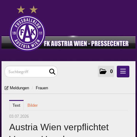
0
Meldungen
Meldungen
/
Frauen
Klubinfos
Text
Frauen
Bilder
Young Violets
03.07.2026
Austria Wien verpflichtet
Media
Zur Klub-Seite