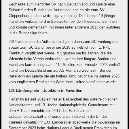
wechselte zum Herforder SV nach Deutschland und spielte eine
Saison für den Bundesliga-Aufsteiger, ehe es sie zum BV
Cloppenburg in die zweite Liga verschlug. Die damals 19-jährige
Hanshaw verbrachte drei Spielzeiten bei den Niedersächserinnen
und konnte gemeinsam mit ihnen unter anderem 2013 den Aufstieg
in die Bundesliga feiern.
2014 wechselte die Außenverteidigerin dann zum SC Freiburg und
später zum SC Sand, bevor sie 2018 schließlich vom 1. FFC
Frankfurt verpflichtet wurde. Mit ganzen sechs Jahren, die die
Wienerin beim Verein verbrachte, war es ihre längste Station und
Hanshaw kam in insgesamt 114 Spielen zum Einsatz. 2024 verließ
Hanshaw Deutschland um zur AS Roma zu wechseln. Bei den
Italienerinnen spielte sie ein halbes Jahr, bevor sie im Jänner 2025
vom englischen Erstligisten West Ham United verpflichtet wurde.
131 Länderspiele – Jubiläum in Favoriten
Hanshaw ist seit 2011 ein fester Bestandteil des österreichischen
Nationalteams und 131-fache Nationalspielerin. Gemeinsam mit
dem A-Team erreichte sie 2017 das Halbfinale der
Europameisterschaft und wurde anschließend in die Elf des
Turniers gewählt. Ihr 100. Länderspiel absolvierte die 32-Jährige im
September 2023 beim Nations-League-Duell gegen Frankreich im