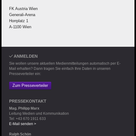
FK Austria Wien
Generali-Arena
Horrplatz 1
A-1100 Wien
ANMELDEN
Sie wollen unsere aktuellen Medienmitteilungen automatisch per E-
Mail erhalten? Dann tragen Sie einfach Ihre Daten in unseren
Presseverteiler ein:
Zum Presseverteiler
PRESSEKONTAKT
Mag. Philipp Marx
Leitung Medien und Kommunikation
Tel: +43 670 1911 633
E-Mail senden >
Ralph Schön