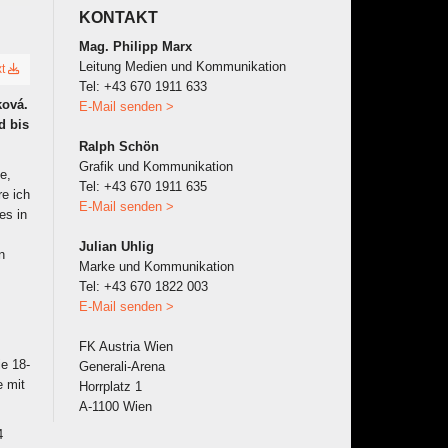
KONTAKT
Mag. Philipp Marx
Leitung Medien und Kommunikation
xt
Tel: +43 670 1911 633
ková.
E-Mail senden >
d bis
Ralph Schön
Grafik und Kommunikation
e,
Tel: +43 670 1911 635
re ich
E-Mail senden >
es in
Julian Uhlig
n
Marke und Kommunikation
Tel: +43 670 1822 003
E-Mail senden >
FK Austria Wien
ie 18-
Generali-Arena
e mit
Horrplatz 1
A-1100 Wien
4