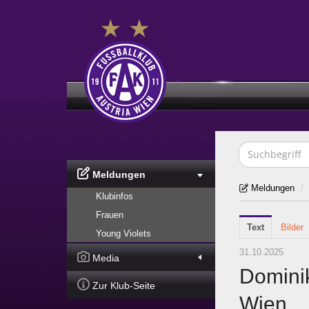
Meldungen
Meldungen
/
Klubinfos
Frauen
Text
Bilder
Young Violets
31.10.2025
Media
Dominik
Zur Klub-Seite
Wien