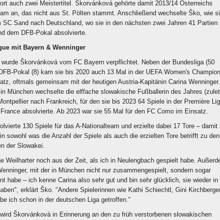
dort auch zwei Meistertitel. Škorvánková gehörte damit 2013/14 Österreichs
eam an, das nicht aus St. Pölten stammt. Anschließend wechselte Ško, wie s
m SC Sand nach Deutschland, wo sie in den nächsten zwei Jahren 41 Partien 
nd dem DFB-Pokal absolvierte.
ue mit Bayern & Wenninger
wurde Škorvánková vom FC Bayern verpflichtet. Neben der Bundesliga (50
 DFB-Pokal (8) kam sie bis 2020 auch 13 Mal in der UEFA Women's Champio
tz, oftmals gemeinsam mit der heutigen Austria-Kapitänin Carina Wenninger.
 in München wechselte die elffache slowakische Fußballerin des Jahres (zulet
tpellier nach Frankreich, für den sie bis 2023 64 Spiele in der Première Li
France absolvierte. Ab 2023 war sie 55 Mal für den FC Como im Einsatz.
vierte 130 Spiele für das A-Nationalteam und erzielte dabei 17 Tore – damit 
n sowohl was die Anzahl der Spiele als auch die erzielten Tore betrifft zu den
en der Slowakei.
e Weilharter noch aus der Zeit, als ich in Neulengbach gespielt habe. Außer
 Wenninger, mit der in München nicht nur zusammengespielt, sondern sogar
habe – ich kenne Carina also sehr gut und bin sehr glücklich, sie wieder in
ben", erklärt Ško. "Andere Spielerinnen wie Kathi Schiechtl, Gini Kirchberge
be ich schon in der deutschen Liga getroffen."
 wird Škorvánková in Erinnerung an den zu früh verstorbenen slowakischen