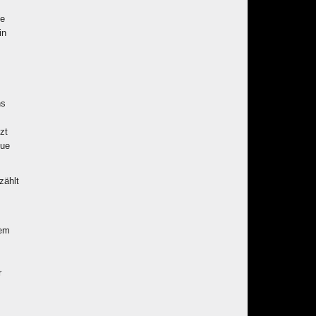
ie
in
ns
zt
gue
zählt
dem
r