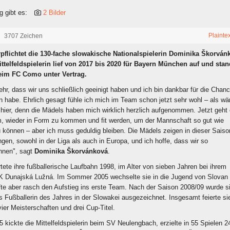
g gibt es:
2 Bilder
Plainte
3707 Zeichen
rpflichtet die 130-fache slowakische Nationalspielerin Dominika Škorván
ittelfeldspielerin lief von 2017 bis 2020 für Bayern München auf und stan
im FC Como unter Vertrag.
ehr, dass wir uns schließlich geeinigt haben und ich bin dankbar für die Chanc
 habe. Ehrlich gesagt fühle ich mich im Team schon jetzt sehr wohl – als wä
 hier, denn die Mädels haben mich wirklich herzlich aufgenommen. Jetzt geht 
um, wieder in Form zu kommen und fit werden, um der Mannschaft so gut wie
u können – aber ich muss geduldig bleiben. Die Mädels zeigen in dieser Saiso
ngen, sowohl in der Liga als auch in Europa, und ich hoffe, dass wir so
nnen", sagt
Dominika Škorvánková
.
ete ihre fußballerische Laufbahn 1998, im Alter von sieben Jahren bei ihrem
K Dunajská Lužná. Im Sommer 2005 wechselte sie in die Jugend von Slovan
fte aber rasch den Aufstieg ins erste Team. Nach der Saison 2008/09 wurde s
ls Fußballerin des Jahres in der Slowakei ausgezeichnet. Insgesamt feierte si
ier Meisterschaften und drei Cup-Titel.
 kickte die Mittelfeldspielerin beim SV Neulengbach, erzielte in 55 Spielen 2