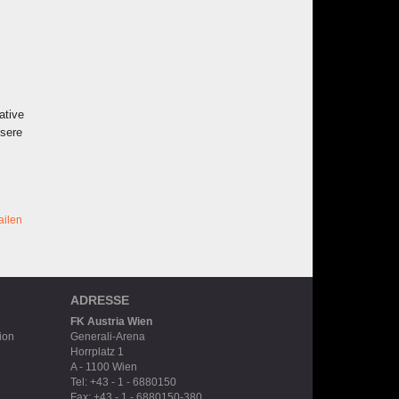
ative
nsere
ailen
ADRESSE
FK Austria Wien
ion
Generali-Arena
Horrplatz 1
A - 1100 Wien
Tel: +43 - 1 - 6880150
Fax: +43 - 1 - 6880150-380