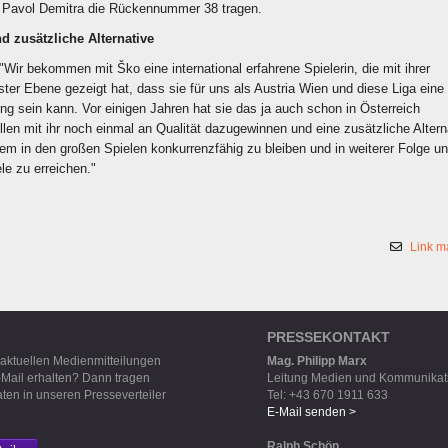
 Pavol Demitra die Rückennummer 38 tragen.
d zusätzliche Alternative
 "Wir bekommen mit Ško eine international erfahrene Spielerin, die mit ihrer
ster Ebene gezeigt hat, dass sie für uns als Austria Wien und diese Liga eine
ung sein kann. Vor einigen Jahren hat sie das ja auch schon in Österreich
len mit ihr noch einmal an Qualität dazugewinnen und eine zusätzliche Altern
em in den großen Spielen konkurrenzfähig zu bleiben und in weiterer Folge u
ele zu erreichen."
Link m
PRESSEKONTAKT
 aktuellen Medienmitteilungen
Mag. Philipp Marx
-Mail erhalten? Dann tragen
Leitung Medien und Kommunikat
aten in unseren Presseverteiler
Tel: +43 670 1911 633
E-Mail senden >
Ralph Schön