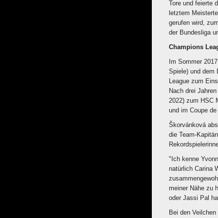
Tore und feierte 
letztem Meistert
gerufen wird, zu
der Bundesliga u
Champions Leag
Im Sommer 2017 
Spiele) und dem
League zum Einsa
Nach drei Jahren
2022) zum HSC Mon
und im Coupe de 
Škorvánková absol
die Team-Kapitäni
Rekordspielerinn
"Ich kenne Yvonn
natürlich Carina
zusammengewohnt 
meiner Nähe zu ha
oder Jassi Pal ha
Bei den Veilchen