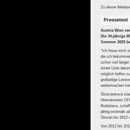
Zu dieser Meldun
Pressetext
Austria Wien ve
Die 34-jährige M
Sommer 2025 be
"Ich freue mich s
die ich bekommen
schon viel länger
erster Linie dar
möglich helfen z
großartige Leistu
weitermachen kö
Škorvánková start
Heimatverein OF
Bratislava, schaf
jährig erstmals a
Slovan bis 2012 v
Von 2012 bis 2015