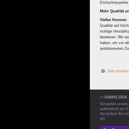
Eishockeyspieler
Mehr Qualität un
Stefan Kenesei
:
Qualität auf höch
richtige Verstärk
bewiesen. Wir wol
haben, um vor all
ambitionierten Zi
Seite drucken
ANMELDEN
Sie wollen unsere
automatisch per E
Sie einfach Ihre D
ein: