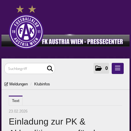
0
Meldungen
Meldungen
/
Klubinfos
Klubinfos
Text
Frauen
Young Violets
23.02.2026
Einladung zur PK &
Media
Zur Klub-Seite