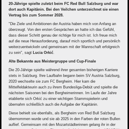
20-Jährige spielte zuletzt beim FC Red Bull Salzburg und war
dort auch Kapitänin. Bei den Veilchen unterzeichnet sie einen
Vertrag bis zum Sommer 2028.
"Die Ziele und Ambitionen der Austria haben mich von Anfang an
überzeugt. Von den ersten Gesprächen an hatte ich das Gefühl,
dass dieser Schritt genau der richtige für mich ist. Ich freue mich
auf die neue Herausforderung, darauf mich sportlich und persönlich
weiterzuentwickeln und gemeinsam mit der Mannschaft erfolgreich
zu sein", sagt
Lucia Orkić
.
Alte Bekannte aus Meistergruppe und Cup-Finale
Die 20-Jährige spielte während ihrer gesamten bisherigen Karriere
stets in Salzburg. Ihre Laufbahn begann beim SV Austria Salzburg,
2020 wechselte sie zum FC Bergheim. Hier kam die
Mittelfeldakteurin auch zu ihrem Bundesliga-Debüt und spielte die
nächsten Saisonen bei den Bergheimerinnen. Im Laufe der Jahre
etablierte sich Orkić zu einer wichtigen Stammspielerin und
übernahm schließlich auch die Aufgabe der Kapitänin.
Diese behielt sie ebenfalls, als Bergheim von Red Bull Salzburg
übernommen wurde und sie ab 2025 in den Farben der roten Bullen
auflief. Gemeinsam mit den Mozartstädterinnen gelang ihr in der