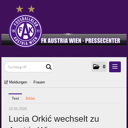
0
Meldungen
Meldungen
/
Frauen
Klubinfos
Text
Frauen
Bilder
Young Violets
19.06.2026
Lucia Orkić wechselt zu
Media
Zur Klub-Seite