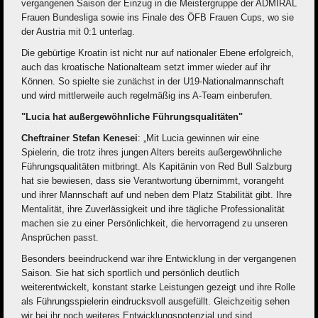
vergangenen Saison der Einzug in die Meistergruppe der ADMIRAL
Frauen Bundesliga sowie ins Finale des ÖFB Frauen Cups, wo sie
der Austria mit 0:1 unterlag.
Die gebürtige Kroatin ist nicht nur auf nationaler Ebene erfolgreich,
auch das kroatische Nationalteam setzt immer wieder auf ihr
Können. So spielte sie zunächst in der U19-Nationalmannschaft
und wird mittlerweile auch regelmäßig ins A-Team einberufen.
"Lucia hat außergewöhnliche Führungsqualitäten"
Cheftrainer Stefan Kenesei
: „Mit Lucia gewinnen wir eine
Spielerin, die trotz ihres jungen Alters bereits außergewöhnliche
Führungsqualitäten mitbringt. Als Kapitänin von Red Bull Salzburg
hat sie bewiesen, dass sie Verantwortung übernimmt, vorangeht
und ihrer Mannschaft auf und neben dem Platz Stabilität gibt. Ihre
Mentalität, ihre Zuverlässigkeit und ihre tägliche Professionalität
machen sie zu einer Persönlichkeit, die hervorragend zu unseren
Ansprüchen passt.
Besonders beeindruckend war ihre Entwicklung in der vergangenen
Saison. Sie hat sich sportlich und persönlich deutlich
weiterentwickelt, konstant starke Leistungen gezeigt und ihre Rolle
als Führungsspielerin eindrucksvoll ausgefüllt. Gleichzeitig sehen
wir bei ihr noch weiteres Entwicklungspotenzial und sind