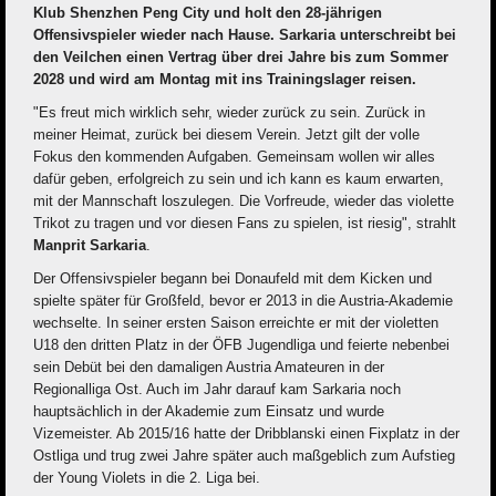
Klub Shenzhen Peng City und holt den 28-jährigen
Offensivspieler wieder nach Hause. Sarkaria unterschreibt bei
den Veilchen einen Vertrag über drei Jahre bis zum Sommer
2028 und wird am Montag mit ins Trainingslager reisen.
"Es freut mich wirklich sehr, wieder zurück zu sein. Zurück in
meiner Heimat, zurück bei diesem Verein. Jetzt gilt der volle
Fokus den kommenden Aufgaben. Gemeinsam wollen wir alles
dafür geben, erfolgreich zu sein und ich kann es kaum erwarten,
mit der Mannschaft loszulegen. Die Vorfreude, wieder das violette
Trikot zu tragen und vor diesen Fans zu spielen, ist riesig", strahlt
Manprit Sarkaria
.
Der Offensivspieler begann bei Donaufeld mit dem Kicken und
spielte später für Großfeld, bevor er 2013 in die Austria-Akademie
wechselte. In seiner ersten Saison erreichte er mit der violetten
U18 den dritten Platz in der ÖFB Jugendliga und feierte nebenbei
sein Debüt bei den damaligen Austria Amateuren in der
Regionalliga Ost. Auch im Jahr darauf kam Sarkaria noch
hauptsächlich in der Akademie zum Einsatz und wurde
Vizemeister. Ab 2015/16 hatte der Dribblanski einen Fixplatz in der
Ostliga und trug zwei Jahre später auch maßgeblich zum Aufstieg
der Young Violets in die 2. Liga bei.