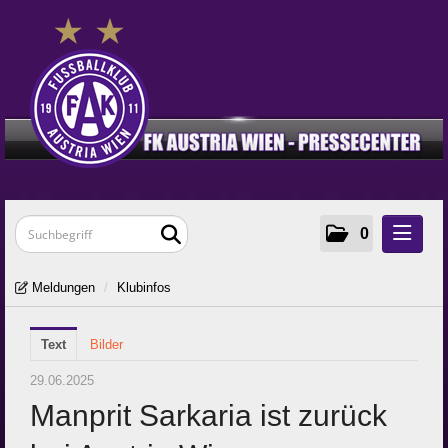
0
Meldungen
Meldungen
/
Klubinfos
Klubinfos
Text
Frauen
Bilder
Young Violets
29.06.2025
Manprit Sarkaria ist zurück
Media
Zur Klub-Seite