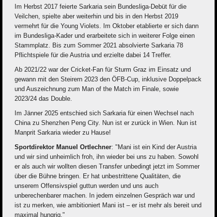
Im Herbst 2017 feierte Sarkaria sein Bundesliga-Debüt für die
Veilchen, spielte aber weiterhin und bis in den Herbst 2019
vermehrt für die Young Violets. Im Oktober etablierte er sich dann
im Bundesliga-Kader und erarbeitete sich in weiterer Folge einen
Stammplatz. Bis zum Sommer 2021 absolvierte Sarkaria 78
Pflichtspiele für die Austria und erzielte dabei 14 Treffer.
Ab 2021/22 war der Cricket-Fan für Sturm Graz im Einsatz und
gewann mit den Steirern 2023 den ÖFB-Cup, inklusive Doppelpack
und Auszeichnung zum Man of the Match im Finale, sowie
2023/24 das Double.
Im Jänner 2025 entschied sich Sarkaria für einen Wechsel nach
China zu Shenzhen Peng City. Nun ist er zurück in Wien. Nun ist
Manprit Sarkaria wieder zu Hause!
Sportdirektor Manuel Ortlechner
: "Mani ist ein Kind der Austria
und wir sind unheimlich froh, ihn wieder bei uns zu haben. Sowohl
er als auch wir wollten diesen Transfer unbedingt jetzt im Sommer
über die Bühne bringen. Er hat unbestrittene Qualitäten, die
unserem Offensivspiel guttun werden und uns auch
unberechenbarer machen. In jedem einzelnen Gespräch war und
ist zu merken, wie ambitioniert Mani ist – er ist mehr als bereit und
maximal hungrig."