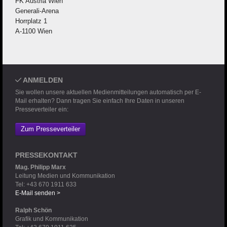
FK Austria Wien
Generali-Arena
Horrplatz 1
A-1100 Wien
ANMELDEN
Sie wollen unsere aktuellen Medienmitteilungen automatisch per E-
Mail erhalten? Dann tragen Sie einfach Ihre Daten in unseren
Presseverteiler ein:
Zum Presseverteiler
PRESSEKONTAKT
Mag. Philipp Marx
Leitung Medien und Kommunikation
Tel: +43 670 1911 633
E-Mail senden >
Ralph Schön
Grafik und Kommunikation