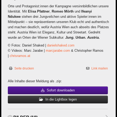
Orte und Protagonist:innen der Kampagne versinnbildlichen unsere
Identität. Mit
Elisa Pfattner
,
Romeo Mörth
und
Ifeanyi
Ndukwe
stehen drei Jungveilchen und aktive Spieler:innen im
Mittelpunkt – sie repräsentieren unseren Klub echt und authentisch
und machen deutlich, wofür Austria Wien auch abseits des Platzes
steht. Austria Wien ist Eleganz, Kultur und Streetart. Gedreht
wurde an Orten der Wiener Subkultur.
Jung. Urban. Austria.
© Fotos: Daniel Shaked |
danielshaked.com
© Videos: Marc Jarabe |
marcjarabe.com
& Christopher Ramos
|
chrisramos.at
Seite drucken
Link mailen
Alle Inhalte dieser Meldung als .zip:
Sofort downloaden
In die Lightbox legen