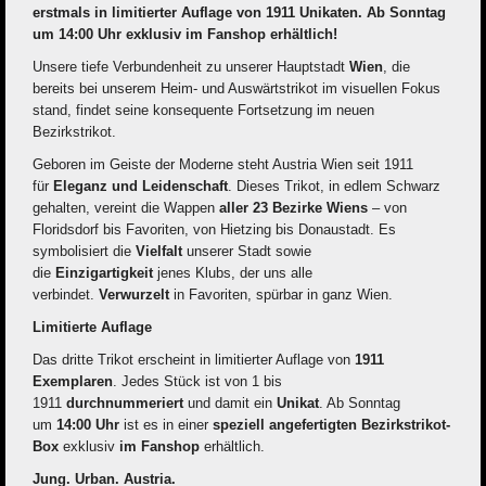
erstmals in limitierter Auflage von 1911 Unikaten. Ab Sonntag
um 14:00 Uhr exklusiv im Fanshop erhältlich!
Unsere tiefe Verbundenheit zu unserer Hauptstadt
Wien
, die
bereits bei unserem Heim- und Auswärtstrikot im visuellen Fokus
stand, findet seine konsequente Fortsetzung im neuen
Bezirkstrikot.
Geboren im Geiste der Moderne steht Austria Wien seit 1911
für
Eleganz und Leidenschaft
. Dieses Trikot, in edlem Schwarz
gehalten, vereint die Wappen
aller 23 Bezirke Wiens
– von
Floridsdorf bis Favoriten, von Hietzing bis Donaustadt. Es
symbolisiert die
Vielfalt
unserer Stadt sowie
die
Einzigartigkeit
jenes Klubs, der uns alle
verbindet.
Verwurzelt
in Favoriten, spürbar in ganz Wien.
Limitierte Auflage
Das dritte Trikot erscheint in limitierter Auflage von
1911
Exemplaren
. Jedes Stück ist von 1 bis
1911
durchnummeriert
und damit ein
Unikat
. Ab Sonntag
um
14:00 Uhr
ist es in einer
speziell angefertigten Bezirkstrikot-
Box
exklusiv
im Fanshop
erhältlich.
Jung. Urban. Austria.