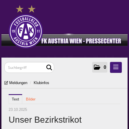
0
Meldungen
Meldungen
/
Klubinfos
Klubinfos
Text
Frauen
Bilder
Young Violets
23.10.2025
Unser Bezirkstrikot
Media
Zur Klub-Seite