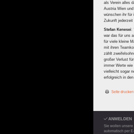
als Verein alles 
Austria Wien und 
wünschen ihr für 
Zukunft jederzeit
Stefan Kenesei
:
war das für uns a
für viele kleine 
mit ihren Teamkol
zählt zweifelsohn
großer Verlust für
immer Werte wie R
vielleicht sogar
erfolgreich in d
Seite drucken
ANMELDEN
Sie wollen unsere
automatisch per E