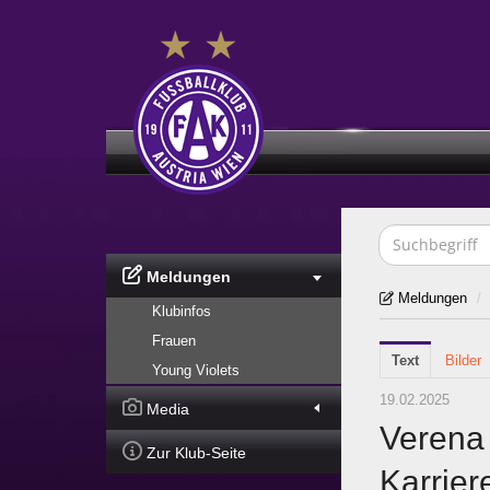
Meldungen
Meldungen
/
Klubinfos
Frauen
Text
Bilder
Young Violets
19.02.2025
Media
Verena
Zur Klub-Seite
Karrier