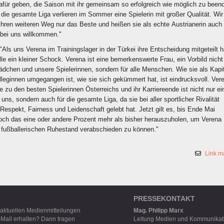
dafür geben, die Saison mit ihr gemeinsam so erfolgreich wie möglich zu been
die gesamte Liga verlieren im Sommer eine Spielerin mit großer Qualität. Wir
ihren weiteren Weg nur das Beste und heißen sie als echte Austrianerin auch 
 bei uns willkommen."
 "Als uns Verena im Trainingslager in der Türkei ihre Entscheidung mitgeteilt h
lle ein kleiner Schock. Verena ist eine bemerkenswerte Frau, ein Vorbild nicht
Mädchen und unsere Spielerinnen, sondern für alle Menschen. Wie sie als Kapi
leginnen umgegangen ist, wie sie sich gekümmert hat, ist eindrucksvoll. Ver
e zu den besten Spielerinnen Österreichs und ihr Karriereende ist nicht nur ei
 uns, sondern auch für die gesamte Liga, da sie bei aller sportlicher Rivalität
espekt, Fairness und Leidenschaft gelebt hat. Jetzt gilt es, bis Ende Mai
 noch das eine oder andere Prozent mehr als bisher herauszuholen, um Verena
en fußballerischen Ruhestand verabschieden zu können."
Link m
PRESSEKONTAKT
 aktuellen Medienmitteilungen
Mag. Philipp Marx
-Mail erhalten? Dann tragen
Leitung Medien und Kommunikat