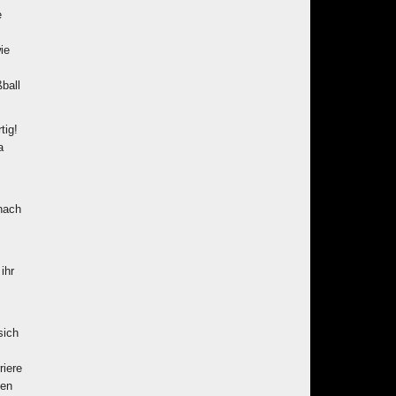
e
ie
ball
tig!
a
nach
ihr
sich
riere
den