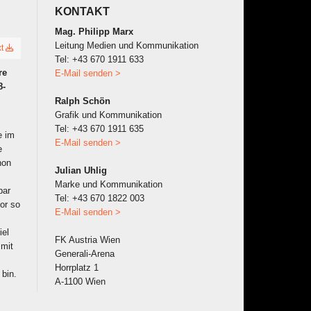
KONTAKT
Mag. Philipp Marx
Leitung Medien und Kommunikation
xt
Tel: +43 670 1911 633
re
E-Mail senden >
8-
Ralph Schön
Grafik und Kommunikation
Tel: +43 670 1911 635
e im
E-Mail senden >
e
hon
Julian Uhlig
Marke und Kommunikation
bar
Tel: +43 670 1822 003
vor so
E-Mail senden >
iel
FK Austria Wien
 mit
Generali-Arena
Horrplatz 1
 bin.
A-1100 Wien