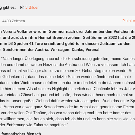
g gibt es:
3 Bilder
Plainte
4403 Zeichen
in Verena Volkmer wird im Sommer nach drei Jahren bei den Veilchen ih
n und zurück in ihre Heimat Bremen ziehen. Seit Sommer 2022 hat die 2
n in 58 Spielen 41 Tore erzielt und gehörte in diesem Zeitraum zu den
n Spielerinnen der Austria. Wir sagen: Danke, Verena!
: "Nach langer Überlegung habe ich die Entscheidung getroffen, meine Karrier
n und damit schweren Herzens die Austria und Wien zu verlassen. Ich hatt
ass ich nicht viel länger als bis zu meinem 30. Geburtstag spielen werde. Sc
Gedanken da, dass das meine letzte Saison werden könnte und die finale
dann in der Winterpause gefallen. Ich durfte in den letzten drei Jahren unfass
te hier erleben. Als absolutes Highlight sicherlich das Cupfinale letztes Jahr 
 war einfach Gänsehaut pur und ich hoffe, dass wir das heuer noch einmal so
das ist unser großes Ziel und dafür werden wir alles geben. Auch das erste Sp
rali-Arena war etwas ganz Besonderes oder im Herbst das gemeinsame Feiern
or der vollen Ost-Tribüne, das war schon richtig cool. Ich hatte immer das
ier willkommen, alle freuen sich, dass ich da bin und ich kann hier sein wie ich
 der Entfernung wie Zuhause angefühlt."
, fantastischer Mensch