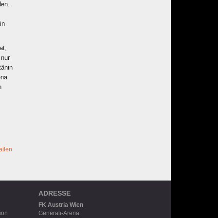
den.
in
at,
 nur
tänin
ena
n
ailen
ADRESSE
FK Austria Wien
ion
Generali-Arena