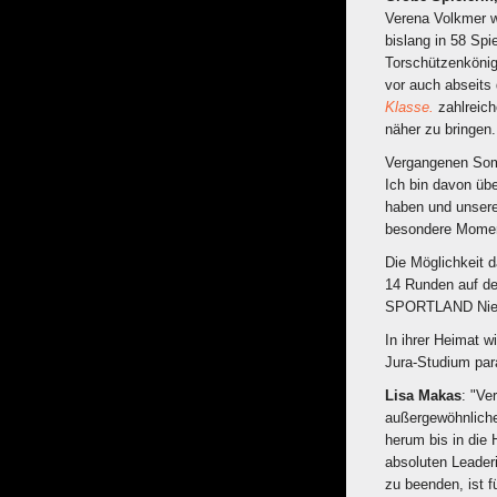
Verena Volkmer w
bislang in 58 Spi
Torschützenkönig
vor auch abseits
Klasse.
zahlreich
näher zu bringen.
Vergangenen Somme
Ich bin davon übe
haben und unsere
besondere Momen
Die Möglichkeit 
14 Runden auf de
SPORTLAND Nieder
In ihrer Heimat w
Jura-Studium para
Lisa Makas
: "Ve
außergewöhnliche
herum bis in die 
absoluten Leaderi
zu beenden, ist f