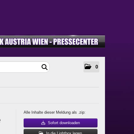
0
Alle Inhalte dieser Meldung als .zip:
e
Sofort downloaden
In die Lightbox legen