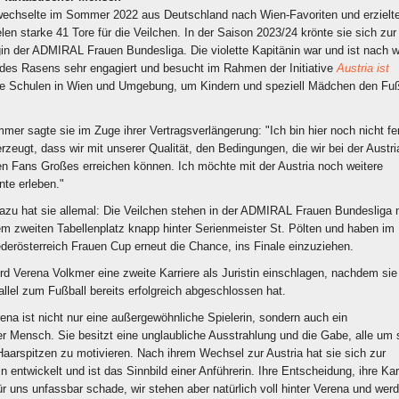
echselte im Sommer 2022 aus Deutschland nach Wien-Favoriten und erzielt
elen starke 41 Tore für die Veilchen. In der Saison 2023/24 krönte sie sich zur
in der ADMIRAL Frauen Bundesliga. Die violette Kapitänin war und ist nach w
 des Rasens sehr engagiert und besucht im Rahmen der Initiative
Austria ist
e Schulen in Wien und Umgebung, um Kindern und speziell Mädchen den Fuß
r sagte sie im Zuge ihrer Vertragsverlängerung: "Ich bin hier noch nicht fer
rzeugt, dass wir mit unserer Qualität, den Bedingungen, die wir bei der Austri
n Fans Großes erreichen können. Ich möchte mit der Austria noch weitere
te erleben."
dazu hat sie allemal: Die Veilchen stehen in der ADMIRAL Frauen Bundesliga 
m zweiten Tabellenplatz knapp hinter Serienmeister St. Pölten und haben im
österreich Frauen Cup erneut die Chance, ins Finale einzuziehen.
ird Verena Volkmer eine zweite Karriere als Juristin einschlagen, nachdem sie 
llel zum Fußball bereits erfolgreich abgeschlossen hat.
rena ist nicht nur eine außergewöhnliche Spielerin, sondern auch ein
r Mensch. Sie besitzt eine unglaubliche Ausstrahlung und die Gabe, alle um 
Haarspitzen zu motivieren. Nach ihrem Wechsel zur Austria hat sie sich zur
n entwickelt und ist das Sinnbild einer Anführerin. Ihre Entscheidung, ihre Kar
ür uns unfassbar schade, wir stehen aber natürlich voll hinter Verena und wer