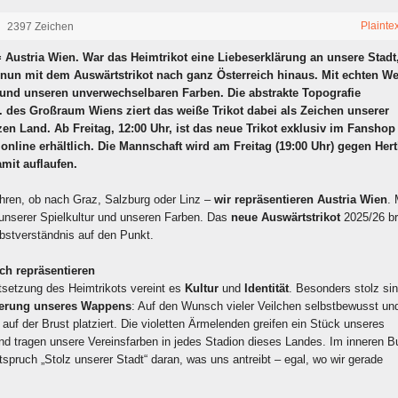
Plainte
2397 Zeichen
= Austria Wien. War das Heimtrikot eine Liebeserklärung an unsere Stadt
 nun mit dem Auswärtstrikot nach ganz Österreich hinaus. Mit echten We
ät und unseren unverwechselbaren Farben. Die abstrakte Topografie
. des Großraum Wiens ziert das weiße Trikot dabei als Zeichen unserer
en Land. Ab Freitag, 12:00 Uhr, ist das neue Trikot exklusiv im Fanshop
 online erhältlich. Die Mannschaft wird am Freitag (19:00 Uhr) gegen Her
mit auflaufen.
hren, ob nach Graz, Salzburg oder Linz –
wir repräsentieren Austria Wien
. 
unserer Spielkultur und unseren Farben. Das
neue Auswärtstrikot
2025/26 br
bstverständnis auf den Punkt.
ch repräsentieren
rtsetzung des Heimtrikots vereint es
Kultur
und
Identität
. Besonders stolz sin
ierung unseres Wappens
: Auf den Wunsch vieler Veilchen selbstbewusst un
 auf der Brust platziert. Die violetten Ärmelenden greifen ein Stück unseres
und tragen unsere Vereinsfarben in jedes Stadion dieses Landes. Im inneren 
itspruch „Stolz unserer Stadt“ daran, was uns antreibt – egal, wo wir gerade