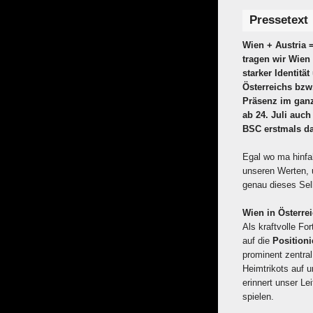
Pressetext
Wien + Austria 
tragen wir Wien
starker Identit
Österreichs bzw
Präsenz im ganz
ab 24. Juli auch
BSC erstmals da
Egal wo ma hinfa
unseren Werten, 
genau dieses Sel
Wien in Österrei
Als kraftvolle Fo
auf die
Position
prominent zentral
Heimtrikots auf 
erinnert unser Le
spielen.