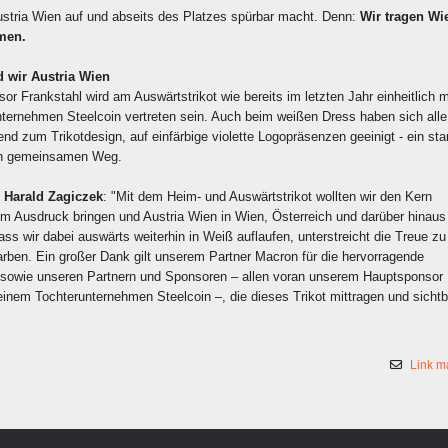
Austria Wien auf und abseits des Platzes spürbar macht. Denn:
Wir tragen Wi
men.
 wir Austria Wien
r Frankstahl wird am Auswärtstrikot wie bereits im letzten Jahr einheitlich m
ternehmen Steelcoin vertreten sein. Auch beim weißen Dress haben sich alle
d zum Trikotdesign, auf einfärbige violette Logopräsenzen geeinigt - ein sta
en gemeinsamen Weg.
 Harald Zagiczek
: "Mit dem Heim- und Auswärtstrikot wollten wir den Kern
m Ausdruck bringen und Austria Wien in Wien, Österreich und darüber hinaus
ass wir dabei auswärts weiterhin in Weiß auflaufen, unterstreicht die Treue zu
arben. Ein großer Dank gilt unserem Partner Macron für die hervorragende
sowie unseren Partnern und Sponsoren – allen voran unserem Hauptsponsor
einem Tochterunternehmen Steelcoin –, die dieses Trikot mittragen und sichtb
Link m