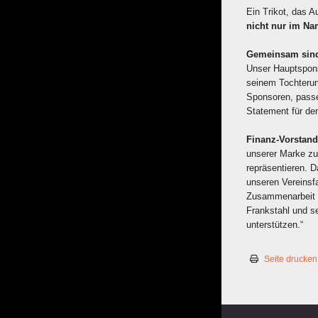
Ein Trikot, das 
nicht nur im Na
Gemeinsam sind
Unser Hauptsponso
seinem Tochterun
Sponsoren, passen
Statement für d
Finanz-Vorstand
unserer Marke zu
repräsentieren. D
unseren Vereinsf
Zusammenarbeit 
Frankstahl und s
unterstützen.“
Seite drucken