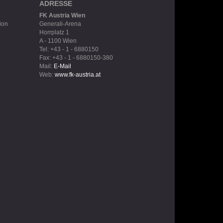
ADRESSE
FK Austria Wien
ion
Generali-Arena
Horrplatz 1
A - 1100 Wien
Tel: +43 - 1 - 6880150
Fax: +43 - 1 - 6880150-380
Mail:
E-Mail
Web:
www.fk-austria.at