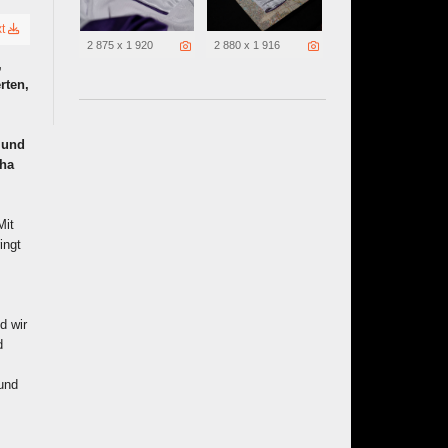
xt
2 875 x 1 920
2 880 x 1 916
,
rten,
 und
tha
Mit
ingt
d wir
d
Bund