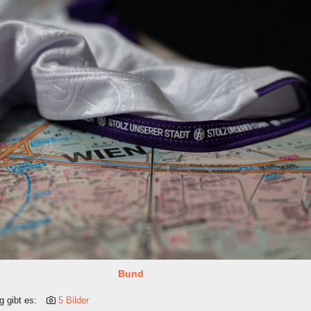
Bund
g gibt es:
5 Bilder