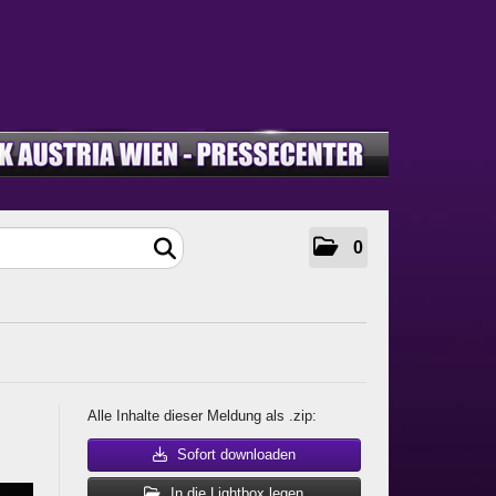
0
Alle Inhalte dieser Meldung als .zip:
Sofort downloaden
In die Lightbox legen