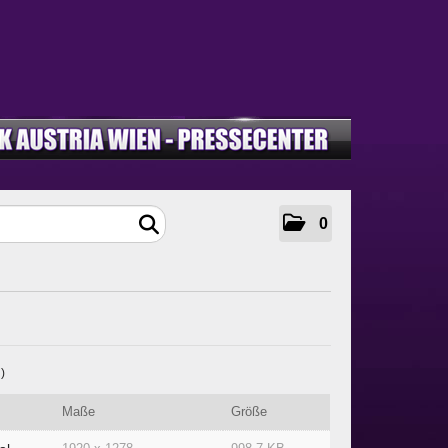
0
 )
Maße
Größe