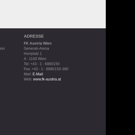
ADRESSE
FK Austria Wien
ion
Generali-Arena
Horrplatz 1
A - 1100 Wien
Tel: +43 - 1 - 6880150
Fax: +43 - 1 - 6880150-380
Mail:
E-Mail
Web:
www.fk-austria.at