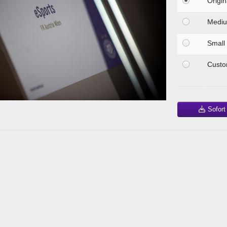
Origin
Medi
Small
Cust
Sofort