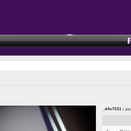
_d4s7531
(. jpg