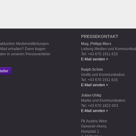
PRESSEKONTAKT
 aktuellen Medienmitteilungen
Mag. Philipp Marx
-Mail erhalten? Dann tragen
Leitung Medien und Kommunikat
aten in unseren Presseverteiler
Tel: +43 670 1911 633
E-Mail senden >
Ralph Schön
eiler
Grafik und Kommunikation
Tel: +43 670 1911 635
E-Mail senden >
Julian Uhlig
Marke und Kommunikation
Tel: +43 670 1822 003
E-Mail senden >
FK Austria Wien
Generali-Arena
Horrplatz 1