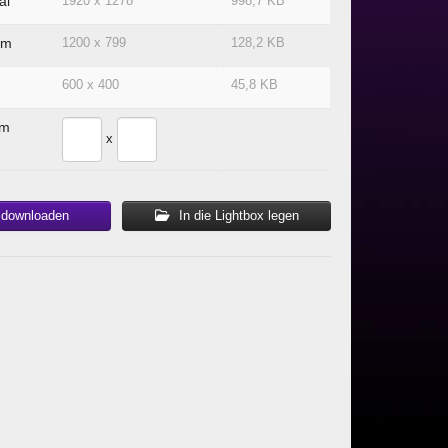
al
1920 x 1278
998,7 KB
um
1200 x 799
128,2 KB
600 x 400
45,8 KB
om
x
 downloaden
In die Lightbox legen