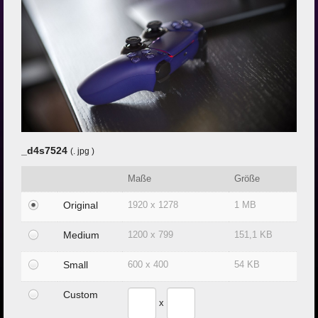
Zur Klub-Seite
_d4s7524
(. jpg )
Maße
Größe
Original
1920 x 1278
1 MB
Medium
1200 x 799
151,1 KB
Small
600 x 400
54 KB
Custom
x