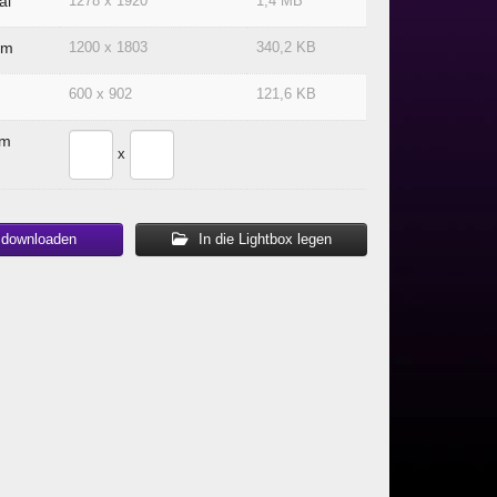
al
1278 x 1920
1,4 MB
um
1200 x 1803
340,2 KB
600 x 902
121,6 KB
om
x
 downloaden
In die Lightbox legen