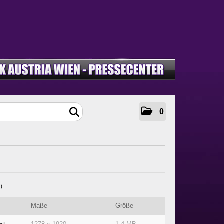
0
 )
Maße
Größe