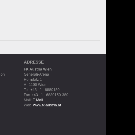
ADRESSE
FK Austria Wien
ion
Generali-Arena
Horrplatz 1
A - 1100 Wien
Tel: +43 - 1 - 6880150
Fax: +43 - 1 - 6880150-380
Mail:
E-Mail
Web:
www.fk-austria.at