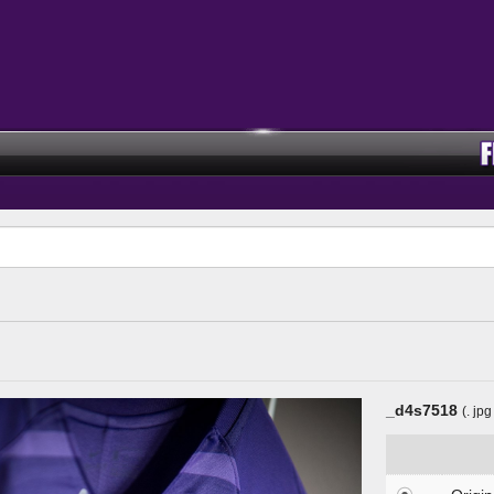
_d4s7518
(. jpg