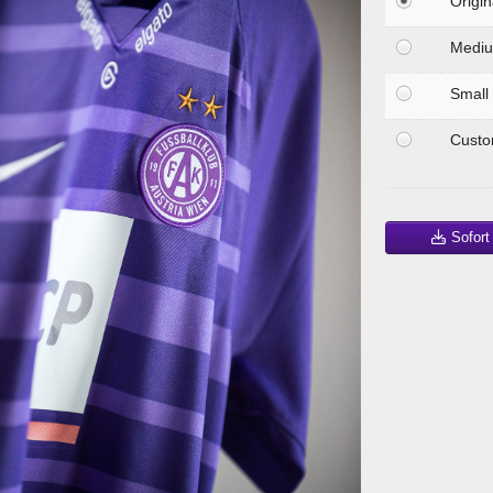
Origin
Medi
Small
Cust
Sofort