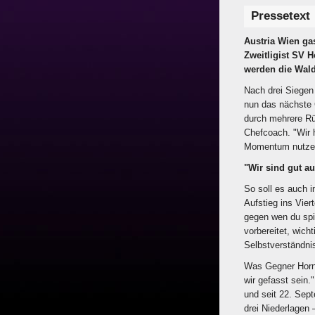
Pressetext
Austria Wien ga
Zweitligist SV H
werden die Waldv
Nach drei Siegen
nun das nächste C
durch mehrere Rüc
Chefcoach. "Wir 
Momentum nutzen,
"Wir sind gut au
So soll es auch i
Aufstieg ins Vier
gegen wen du spi
vorbereitet, wich
Selbstverständnis
Was Gegner Horn 
wir gefasst sein."
und seit 22. Sep
drei Niederlagen 