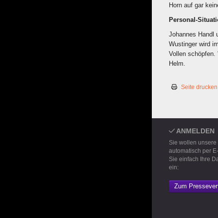
Horn auf gar kein
Personal-Situat
Johannes Handl u
Wustinger wird i
Vollen schöpfen.
Helm.
Seite drucken
ANMELDEN
Sie wollen unsere
automatisch per E
Sie einfach Ihre D
ein:
Zum Pressevert