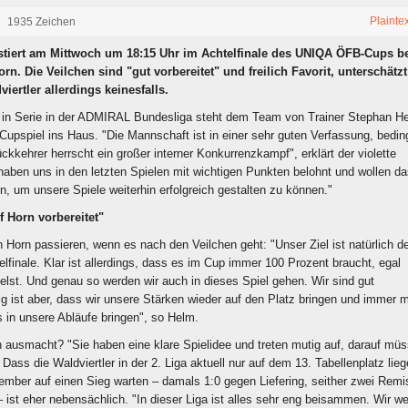
Plainte
1935 Zeichen
stiert am Mittwoch um 18:15 Uhr im Achtelfinale des UNIQA ÖFB-Cups b
orn. Die Veilchen sind "gut vorbereitet" und freilich Favorit, unterschätzt
iertler allerdings keinesfalls.
 in Serie in der ADMIRAL Bundesliga steht dem Team von Trainer Stephan H
upspiel ins Haus. "Die Mannschaft ist in einer sehr guten Verfassung, bedin
kkehrer herrscht ein großer interner Konkurrenzkampf", erklärt der violette
haben uns in den letzten Spielen mit wichtigen Punkten belohnt und wollen d
 um unsere Spiele weiterhin erfolgreich gestalten zu können."
f Horn vorbereitet"
n Horn passieren, wenn es nach den Veilchen geht: "Unser Ziel ist natürlich d
telfinale. Klar ist allerdings, dass es im Cup immer 100 Prozent braucht, egal
elst. Und genau so werden wir auch in dieses Spiel gehen. Wir sind gut
tig ist aber, dass wir unsere Stärken wieder auf den Platz bringen und immer 
 in unsere Abläufe bringen", so Helm.
ausmacht? "Sie haben eine klare Spielidee und treten mutig auf, darauf mü
 Dass die Waldviertler in der 2. Liga aktuell nur auf dem 13. Tabellenplatz lie
tember auf einen Sieg warten – damals 1:0 gegen Liefering, seither zwei Remi
– ist eher nebensächlich. "In dieser Liga ist alles sehr eng beisammen. Wir w