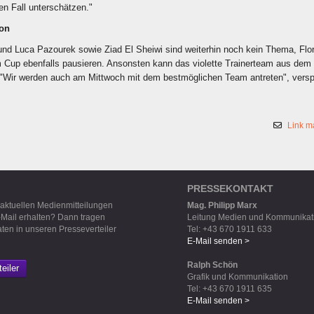
en Fall unterschätzen."
ion
nd Luca Pazourek sowie Ziad El Sheiwi sind weiterhin noch kein Thema, Flor
m Cup ebenfalls pausieren. Ansonsten kann das violette Trainerteam aus dem
 "Wir werden auch am Mittwoch mit dem bestmöglichen Team antreten", versp
Link m
PRESSEKONTAKT
 aktuellen Medienmitteilungen
Mag. Philipp Marx
-Mail erhalten? Dann tragen
Leitung Medien und Kommunikat
aten in unseren Presseverteiler
Tel: +43 670 1911 633
E-Mail senden >
Ralph Schön
eiler
Grafik und Kommunikation
Tel: +43 670 1911 635
E-Mail senden >