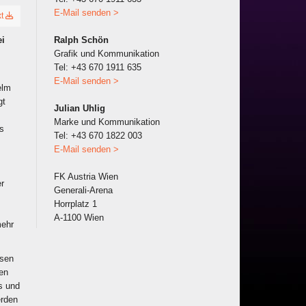
E-Mail senden >
xt
ei
Ralph Schön
Grafik und Kommunikation
Tel: +43 670 1911 635
E-Mail senden >
elm
gt
Julian Uhlig
Marke und Kommunikation
as
Tel: +43 670 1822 003
E-Mail senden >
FK Austria Wien
er
Generali-Arena
Horrplatz 1
A-1100 Wien
mehr
ssen
gen
s und
erden