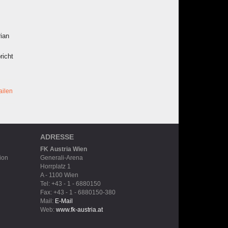
ian
richt
ailen
ADRESSE
FK Austria Wien
ion
Generali-Arena
Horrplatz 1
A - 1100 Wien
Tel: +43 - 1 - 6880150
Fax: +43 - 1 - 6880150-380
Mail:
E-Mail
Web:
www.fk-austria.at