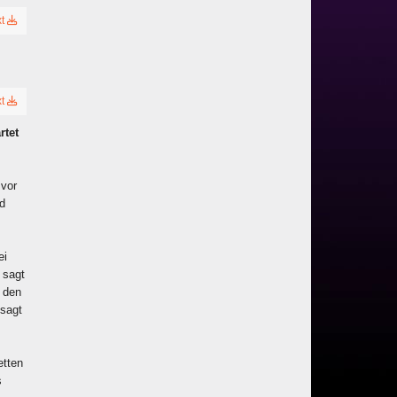
xt
xt
rtet
 vor
ld
ei
 sagt
n den
 sagt
etten
s