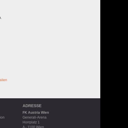
m.
ailen
ADRESSE
FK Austria Wien
ion
Generali-Arena
Horrplatz 1
A - 1100 Wien