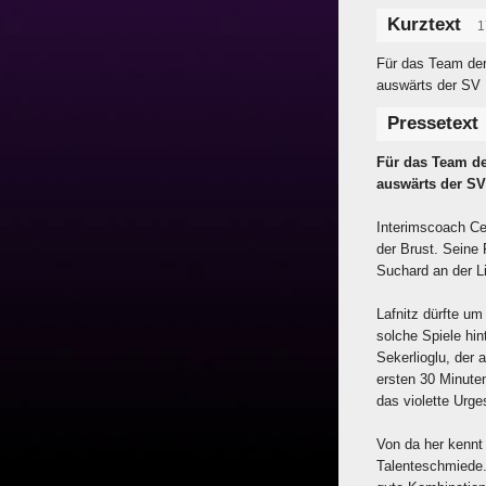
Kurztext
1
Für das Team der
auswärts der SV 
Pressetext
Für das Team de
auswärts der SV
Interimscoach Ce
der Brust. Seine 
Suchard an der Li
Lafnitz dürfte um
solche Spiele hin
Sekerlioglu, der 
ersten 30 Minute
das violette Urge
Von da her kennt
Talenteschmiede. 