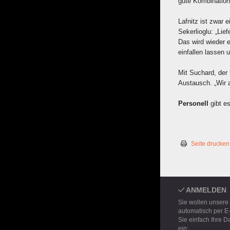
gute Kombinations
Lafnitz ist zwar 
Sekerlioglu: „Lie
Das wird wieder 
einfallen lassen u
Mit Suchard, der
Austausch. „Wir 
Personell
gibt e
Seite drucken
ANMELDEN
Sie wollen unsere
automatisch per E
Sie einfach Ihre D
ein: