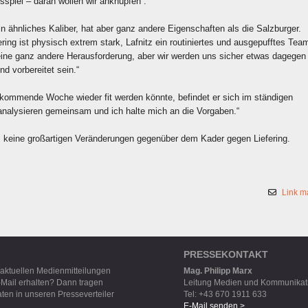
spiel – daran wollen wir anknüpfen“.
ein ähnliches Kaliber, hat aber ganz andere Eigenschaften als die Salzburger.
fering ist physisch extrem stark, Lafnitz ein routiniertes und ausgepufftes Tea
eine ganz andere Herausforderung, aber wir werden uns sicher etwas dagegen
nd vorbereitet sein.“
 kommende Woche wieder fit werden könnte, befindet er sich im ständigen
analysieren gemeinsam und ich halte mich an die Vorgaben.“
s keine großartigen Veränderungen gegenüber dem Kader gegen Liefering.
Link m
PRESSEKONTAKT
 aktuellen Medienmitteilungen
Mag. Philipp Marx
-Mail erhalten? Dann tragen
Leitung Medien und Kommunikat
aten in unseren Presseverteiler
Tel: +43 670 1911 633
E-Mail senden >