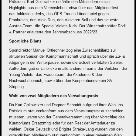
Präsident Kurt Gollowitzer erzählte den Mitgliedern einige
Highlights aus dem Vereinsleben, etwa über das Mitgliederfest,
das Inklusionsderby, das ÖFB Frauen Länderspiel gegen
Frankreich, den Viola Run, den Violetten Ball und das neueste
Austria-Team: die Special Violets Kids. Der Wirtschaftsprüfer Rödl
& Partner erläuterte den Jahresabschluss 2022/23.
Sportliche Bilanz
Sportdirektor Manuel Ortlechner zog eine Zwischenbilanz zur
aktuellen Saison der Kampfmannschaft und sprach über die Zu- &
Abgänge in der Winterpause, sowie die aktuell verletzten Spieler.
Außerdem gab er Einblicke in alle anderen Teams der Veilchen: die
Young Violets, das Frauenteam, die Akademie & den
Nachwuchsbereich, sowie über den Kooperationsverein SV
Stripfing.
Wahl von zwei Mitgliedern des Verwaltungsrats
Da Kurt Gollowitzer und Dagmar Schmidt aufgrund ihrer Wahl ins
Präsidium statutenkonform aus dem Verwaltungsrat ausscheiden
mussten, waren von der Generalversammlung über Vorschlag des
Kuratoriums Ersatzmitglieder für den Rest der Amtsdauer zu
wählen. Oskar Deutsch und Brigitte Straka-Lang wurden von den
ordentlichen Mitgliedern statutenkonform in einer geheimen Wahl