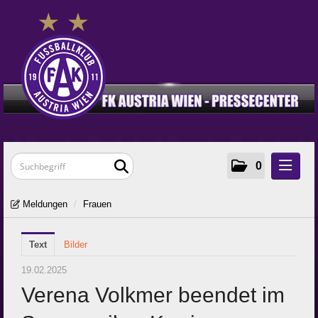
0
Meldungen
Meldungen
/
Frauen
Klubinfos
Text
Frauen
Bilder
Young Violets
19.02.2025
Verena Volkmer beendet im
Media
Zur Klub-Seite