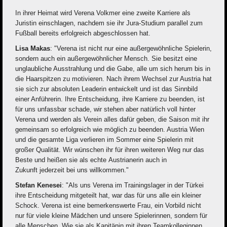
In ihrer Heimat wird Verena Volkmer eine zweite Karriere als
Juristin einschlagen, nachdem sie ihr Jura-Studium parallel zum
Fußball bereits erfolgreich abgeschlossen hat.
Lisa Makas
: "Verena ist nicht nur eine außergewöhnliche Spielerin,
sondern auch ein außergewöhnlicher Mensch. Sie besitzt eine
unglaubliche Ausstrahlung und die Gabe, alle um sich herum bis in
die Haarspitzen zu motivieren. Nach ihrem Wechsel zur Austria hat
sie sich zur absoluten Leaderin entwickelt und ist das Sinnbild
einer Anführerin. Ihre Entscheidung, ihre Karriere zu beenden, ist
für uns unfassbar schade, wir stehen aber natürlich voll hinter
Verena und werden als Verein alles dafür geben, die Saison mit ihr
gemeinsam so erfolgreich wie möglich zu beenden. Austria Wien
und die gesamte Liga verlieren im Sommer eine Spielerin mit
großer Qualität. Wir wünschen ihr für ihren weiteren Weg nur das
Beste und heißen sie als echte Austrianerin auch in
Zukunft jederzeit bei uns willkommen."
Stefan Kenesei
: "Als uns Verena im Trainingslager in der Türkei
ihre Entscheidung mitgeteilt hat, war das für uns alle ein kleiner
Schock. Verena ist eine bemerkenswerte Frau, ein Vorbild nicht
nur für viele kleine Mädchen und unsere Spielerinnen, sondern für
alle Menschen. Wie sie als Kapitänin mit ihren Teamkolleginnen