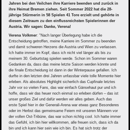
Jahren bei den Veilchen ihre Karriere beenden und zurück in
ihre Heimat Bremen ziehen. Seit Sommer 2022 hat die 28-
jährige Stürmerin in 58 Spielen 41 Tore erzielt und gehörte in
diesem Zeitraum zu den einflussreichsten Spielerinnen der
Austria. Wir sagen: Danke, Verena!
Verena Volkmer
: "Nach langer Überlegung habe ich die
Entscheidung getroffen, meine Karriere im Sommer zu beenden
und damit schweren Herzens die Austria und Wien zu verlassen.
Ich hatte immer im Kopf, dass ich nicht viel länger als bis zu
meinem 30. Geburtstag spielen werde. Schon im Sommer waren
Gedanken da, dass das meine letzte Saison werden könnte und
die finale Entscheidung ist dann in der Winterpause gefallen. Ich
durfte in den letzten drei Jahren unfassbar viele tolle Momente hier
erleben. Als absolutes Highlight sicherlich das Cupfinale letztes
Jahr vor so vielen Fans, das war einfach Gänsehaut pur und ich
hoffe, dass wir das heuer noch einmal so erleben dürfen – das ist
unser großes Ziel und dafür werden wir alles geben. Auch das
erste Spiel hier in der Generali-Arena war etwas ganz Besonderes
oder im Herbst das gemeinsame Feiern mit unseren Männern vor
der vollen Ost-Tribüne, das war schon richtig cool. Ich hatte immer
das Gefühl, ich bin hier willkommen, alle freuen sich, dass ich da
bin und ich kann hier sein wie ich bin. Es hat sich trotz der